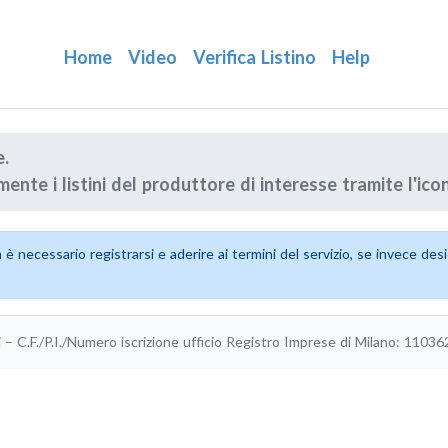
Home
Video
Verifica Listino
Help
e.
ente i listini del produttore di interesse tramite l'ic
ma è necessario registrarsi e aderire ai termini del servizio, se invece d
vati – C.F./P.I./Numero iscrizione ufficio Registro Imprese di Milano: 110