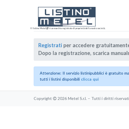
Il listino Metel
è un marchio registrato di proprietà della nostra società.
Registrati
per accedere gratuitament
Dopo la registrazione, scarica manualm
Attenzione: Il servizio listinipubblici è gratuito 
tutti i listini disponibili
clicca qui
Copyright
2026 Metel S.r.l. – Tutti i diritti riser